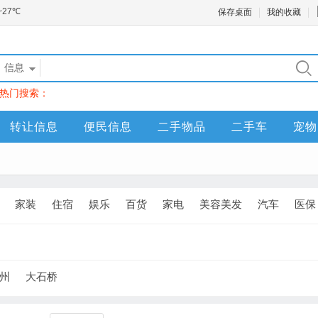
保存桌面
我的收藏
信息
热门搜索：
转让信息
便民信息
二手物品
二手车
宠物
家装
住宿
娱乐
百货
家电
美容美发
汽车
医保
州
大石桥