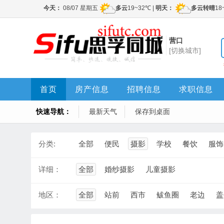
营口
[切换城市]
首页
房产信息
招聘信息
求职信息
快速导航：
最新天气
保存到桌面
分类:
全部
便民
摄影
学校
餐饮
服饰
详细：
全部
婚纱摄影
儿童摄影
地区：
全部
站前
西市
鲅鱼圈
老边
盖